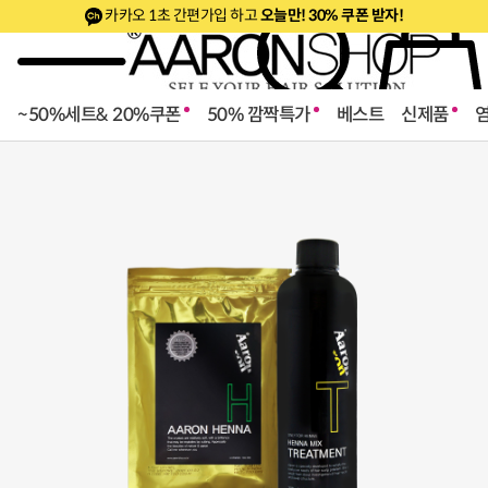
카카오 1초 간편가입 하고
오늘만! 30% 쿠폰 받자!
~50%세트& 20%쿠폰
50% 깜짝특가
베스트
신제품
로페셔널