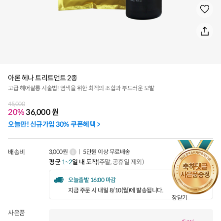
아론 헤나 트리트먼트 2종
고급 헤어살롱 시술법! 염색을 위한 최적의 조합과 부드러운 모발
45,000
20%
36,000
원
오늘만! 신규가입 30% 쿠폰혜택 >
배송비
3,000원
ㅣ 5만원 이상 무료배송
평균
1~2
일 내 도착
(주말, 공휴일 제외)
오늘출발 16:00 마감
지금 주문 시 내일 8/10(월)에 발송됩니다.
창닫기
사은품