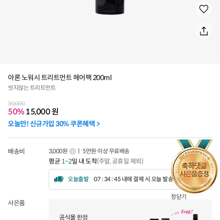
아론 노워시 트리트먼트 헤어팩 200ml
씻지않는 트리트먼트
30,000
50%
15,000
원
오늘만! 신규가입 30% 쿠폰혜택 >
배송비
3,000원
ㅣ 5만원 이상 무료배송
평균
1~2
일 내 도착
(주말, 공휴일 제외)
오늘출발
07 : 34 : 42 내에 결제 시 오늘 발송됩니다.
창닫기
사은품