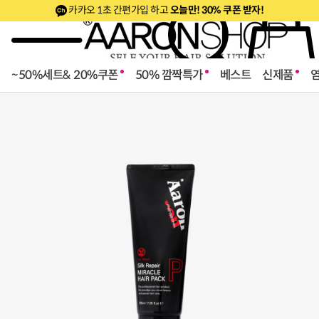
카카오 1초 간편가입 하고
오늘만! 30% 쿠폰 받자!
~50%세트& 20%쿠폰
50% 깜짝특가
베스트
신제품
로페셔널