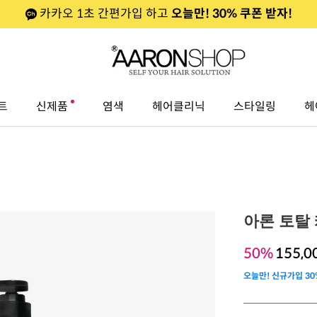
카카오 1초 간편가입 하고
오늘만! 30% 쿠폰 받자!
트
신제품
염색
헤어클리닉
스타일링
헤
아론 토탈 케
50%
155,0
오늘만! 신규가입 30