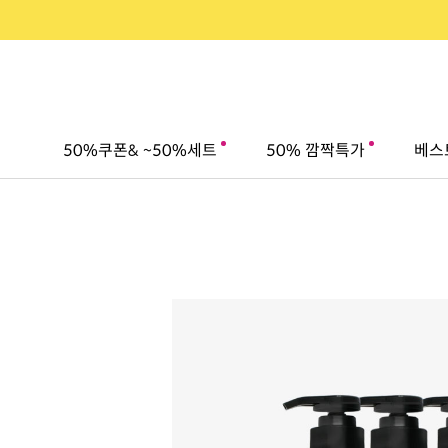
50%쿠폰& ~50%세트
50% 깜짝특가
베스