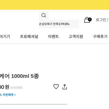
로그인 
0
어기기
프로페셔널
이벤트
고객지원
구매후기
어 1000ml 5종
00
원
310,000
% 쿠폰혜택 >