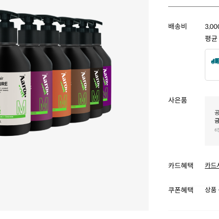
배송비
3,0
평균
사은품
카드혜택
카드
쿠폰혜택
상품 