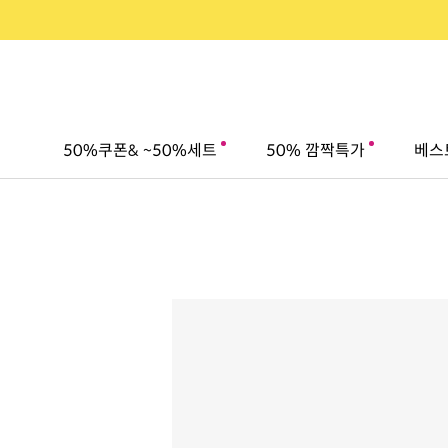
50%쿠폰& ~50%세트
50% 깜짝특가
베스