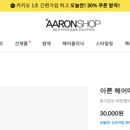
카카오 1초 간편가입 하고
오늘만! 30% 쿠폰 받자!
트
신제품
염색
헤어클리닉
스타일링
헤
아론 헤어매
윤기있는 머릿결의
30,000
원
오늘만! 신규가입 30