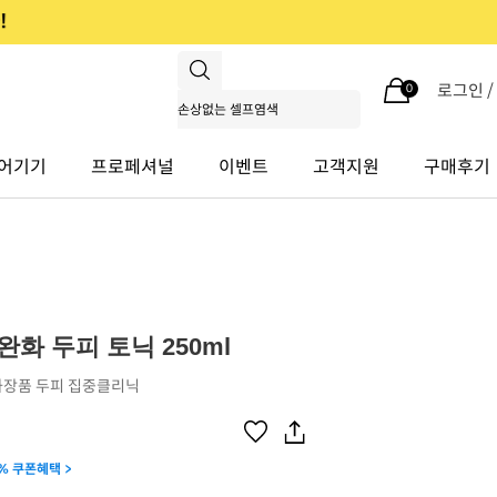
로그인 
0
어기기
프로페셔널
이벤트
고객지원
구매후기
완화 두피 토닉 250ml
장품 두피 집중클리닉
% 쿠폰혜택 >