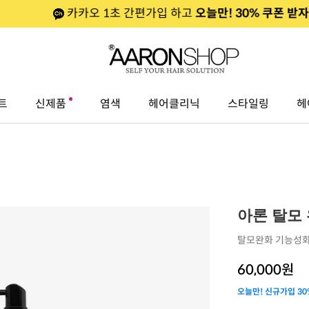
카카오 1초 간편가입 하고
오늘만! 30% 쿠폰 받자!
트
신제품
염색
헤어클리닉
스타일링
헤
아론 탈모 
탈모완화 기능성화
60,000
원
오늘만! 신규가입 30