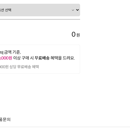
0
원
품문의