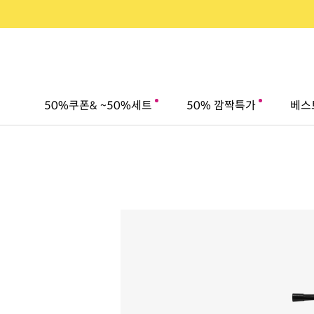
50%쿠폰& ~50%세트
50% 깜짝특가
베스