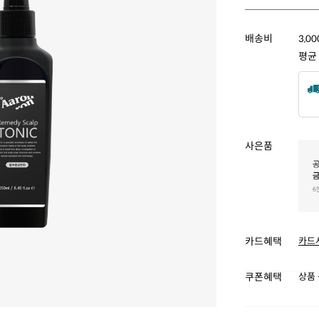
배송비
3,0
평균
사은품
카드혜택
카드
쿠폰혜택
상품 