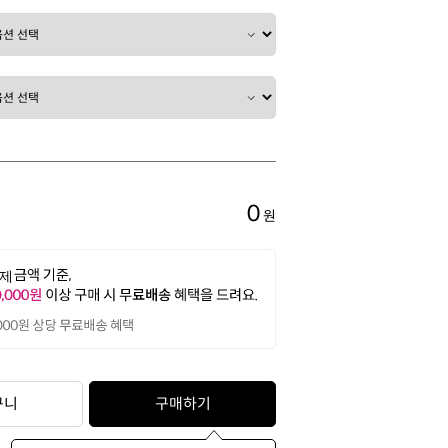
0
원
구니
구매하기