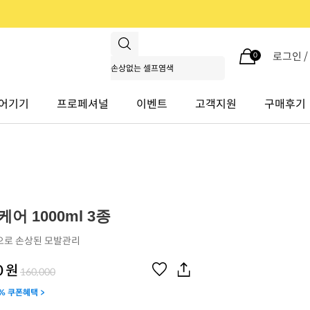
로그인 
0
어기기
프로페셔널
이벤트
고객지원
구매후기
어 1000ml 3종
으로 손상된 모발관리
0
원
160,000
% 쿠폰혜택 >