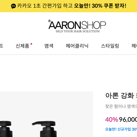
카카오 1초 간편가입 하고
오늘만! 30% 쿠폰 받자!
트
신제품
염색
헤어클리닉
스타일링
헤
아론 강화 케
잦은 펌이나 염색
40%
96,00
오늘만! 신규가입 30