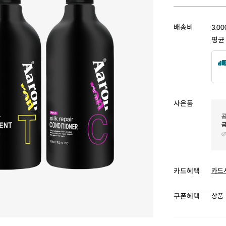
배송비
3,0
평균
사은품
카드혜택
카드
쿠폰혜택
상품 