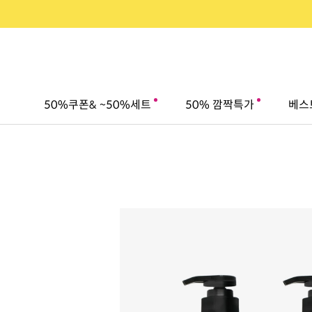
50%쿠폰& ~50%세트
50% 깜짝특가
베스