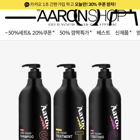
카카오 1초 간편가입 하고
오늘만! 30% 쿠폰 받자!
~50%세트& 20%쿠폰
50% 깜짝특가
베스트
신제품
로페셔널