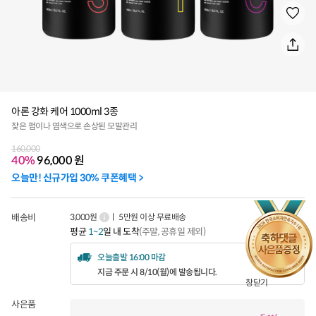
아론 강화 케어 1000ml 3종
잦은 펌이나 염색으로 손상된 모발관리
160,000
40%
96,000
원
오늘만! 신규가입 30% 쿠폰혜택 >
배송비
3,000원
ㅣ 5만원 이상 무료배송
평균
1~2
일 내 도착
(주말, 공휴일 제외)
오늘출발 16:00 마감
지금 주문 시 8/10(월)에 발송됩니다.
창닫기
사은품